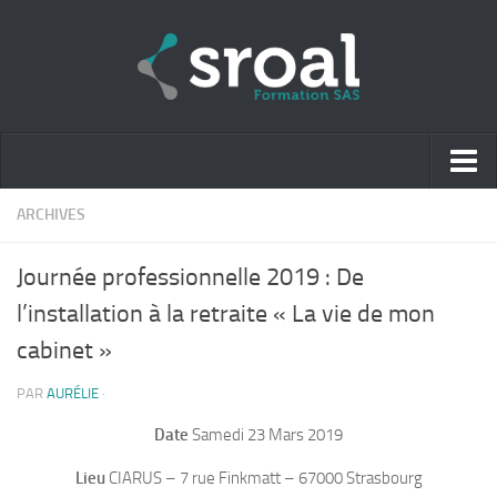
Accueil
ARCHIVES
Formations 2024
Journée professionnelle 2019 : De
Formations 2025
l’installation à la retraite « La vie de mon
cabinet »
Journées à thèmes
Infos pratiques – accessibilité
PAR
AURÉLIE
·
Date
Samedi 23 Mars 2019
Qui sommes-nous ?
Lieu
CIARUS – 7 rue Finkmatt – 67000 Strasbourg
Réglement Intérieur